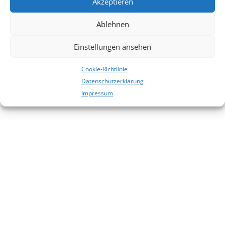
Akzeptieren
Es sind keine Kommentare vorhanden.
Ablehnen
Einstellungen ansehen
Cookie-Richtlinie
Datenschutzerklärung
Impressum