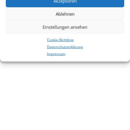
Akzeptieren
Es sind keine Kommentare vorhanden.
Ablehnen
Einstellungen ansehen
Cookie-Richtlinie
Datenschutzerklärung
Impressum