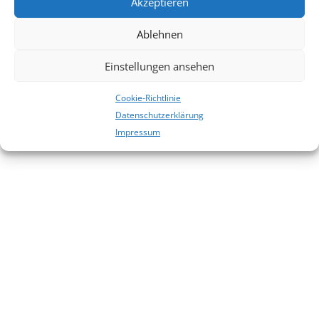
Akzeptieren
Es sind keine Kommentare vorhanden.
Ablehnen
Einstellungen ansehen
Cookie-Richtlinie
Datenschutzerklärung
Impressum