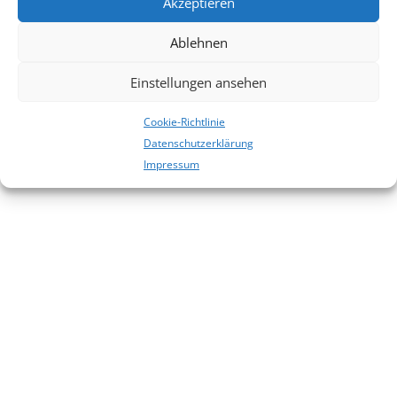
Akzeptieren
Es sind keine Kommentare vorhanden.
Ablehnen
Einstellungen ansehen
Cookie-Richtlinie
Datenschutzerklärung
Impressum