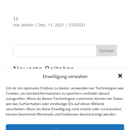
11
von
admin
|
Dez. 11, 2021
|
31D2021
Suchen
Neueste Beiträge
Einwilligung verwalten
31
30
Um dir ein optimales Erlebnis zu bieten, verwenden wir Technologien wie
Cookies, um Geräteinformationen zu speichern und/oder darauf
29
zuzugreifen. Wenn du diesen Technologien zustimmst, können wir Daten
wie das Surfverhalten oder eindeutige IDs auf dieser Website
28
verarbeiten. Wenn du deine Einwilligung nicht erteilst oder zurückziehst,
27
können bestimmte Merkmale und Funktionen beeinträchtigt werden.
Neueste Kommentare