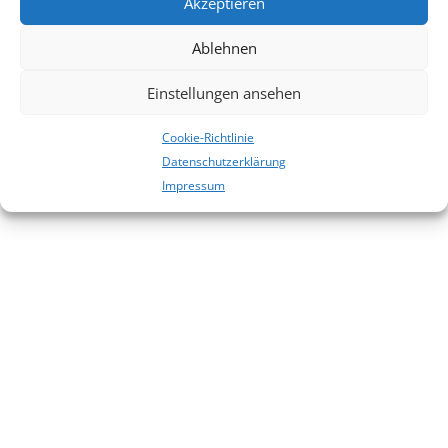
Akzeptieren
Es sind keine Kommentare vorhanden.
Ablehnen
Einstellungen ansehen
Cookie-Richtlinie
Datenschutzerklärung
Impressum