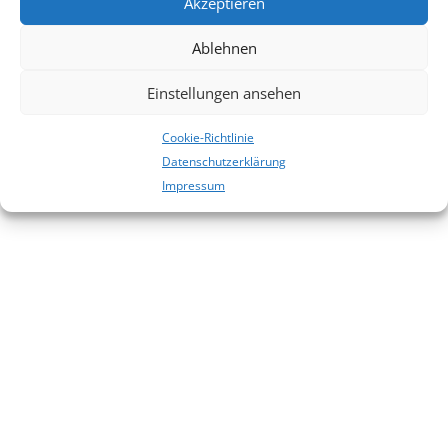
Akzeptieren
Es sind keine Kommentare vorhanden.
Ablehnen
Einstellungen ansehen
Cookie-Richtlinie
Datenschutzerklärung
Impressum