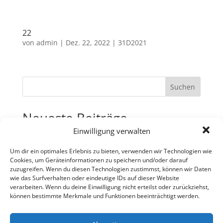
22
von
admin
|
Dez. 22, 2022
|
31D2021
Suchen
Neueste Beiträge
Einwilligung verwalten
31
30
Um dir ein optimales Erlebnis zu bieten, verwenden wir Technologien wie
Cookies, um Geräteinformationen zu speichern und/oder darauf
29
zuzugreifen. Wenn du diesen Technologien zustimmst, können wir Daten
wie das Surfverhalten oder eindeutige IDs auf dieser Website
28
verarbeiten. Wenn du deine Einwilligung nicht erteilst oder zurückziehst,
27
können bestimmte Merkmale und Funktionen beeinträchtigt werden.
Neueste Kommentare