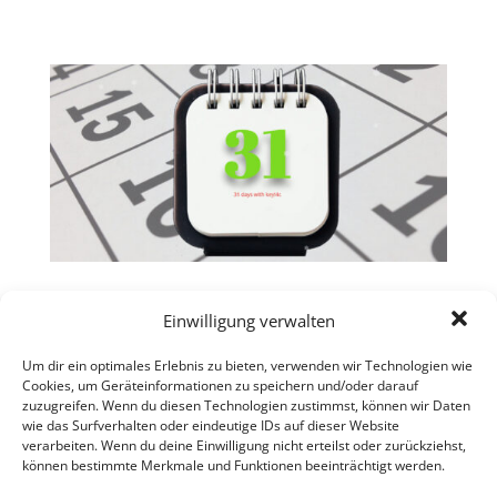
31 Tage
Einwilligung verwalten
von
admin
|
Nov. 22, 2021
| Allgemein
Um dir ein optimales Erlebnis zu bieten, verwenden wir Technologien wie
Was ist 31 Tage mit key!4c? “31 Tage mit key!4c” ist
Cookies, um Geräteinformationen zu speichern und/oder darauf
ein Online-Pro­jek­t/-Event das im Dezem­ber 2021
zuzugreifen. Wenn du diesen Technologien zustimmst, können wir Daten
durchge­führt wurde.An jedem der 31 Tage gibt es
wie das Surfverhalten oder eindeutige IDs auf dieser Website
verarbeiten. Wenn du deine Einwilligung nicht erteilst oder zurückziehst,
ein The­men-Video von den Köpfen von key!4c — Dr.
können bestimmte Merkmale und Funktionen beeinträchtigt werden.
Uta Nach­baur und Frank Schöfisch.Aufgrund der