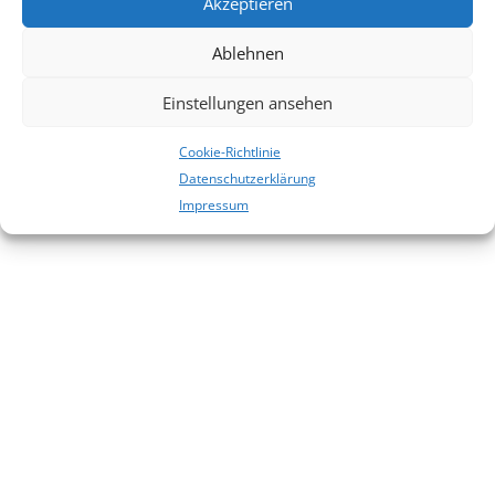
Akzeptieren
Es sind keine Kommentare vorhanden.
Ablehnen
Einstellungen ansehen
Cookie-Richtlinie
Datenschutzerklärung
Impressum